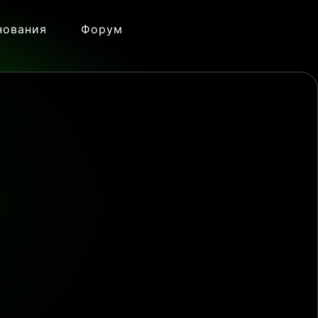
нования
Форум