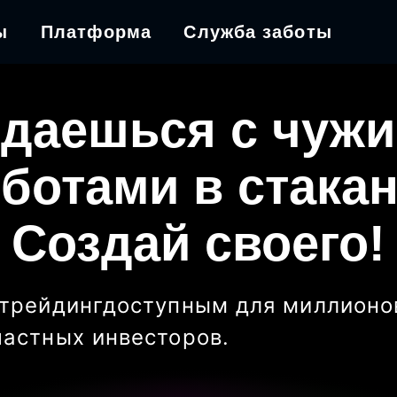
ы
Платформа
Служба заботы
даешься с чуж
ботами в стака
Создай своего!
трейдинг
доступным для миллионо
частных инвесторов
.