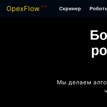
OpexFlow
βeta
Скринер
Робот
Бо
ро
Мы делаем алго