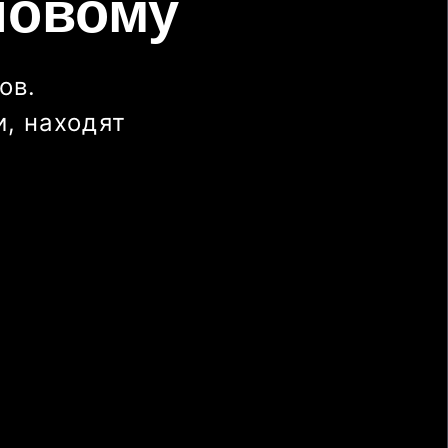
новому
ов.
, находят