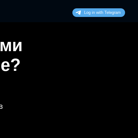
ими
не?
в