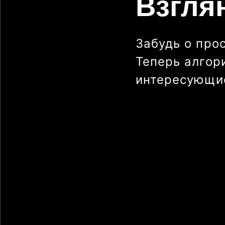
Взгля
Забудь о про
Теперь алгор
интересующие