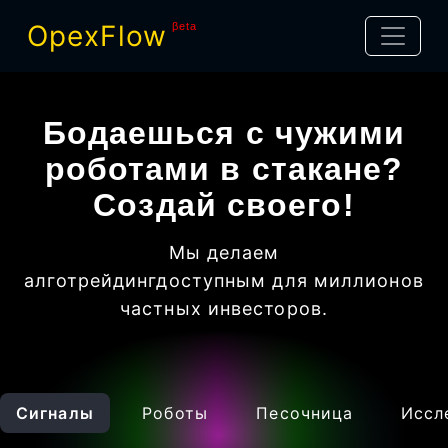
OpexFlow
βeta
Бодаешься с чужими
роботами в стакане?
Создай своего!
Мы делаем
алготрейдинг
доступным для миллионов
частных инвесторов
.
Сигналы
Роботы
Песочница
Иссл