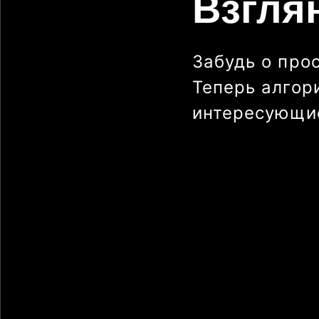
Взгля
Забудь о про
Теперь алгор
интересующие