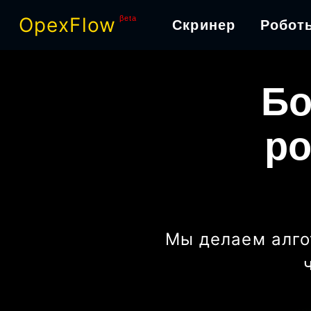
OpexFlow
βeta
Скринер
Робот
Бо
ро
Мы делаем алго