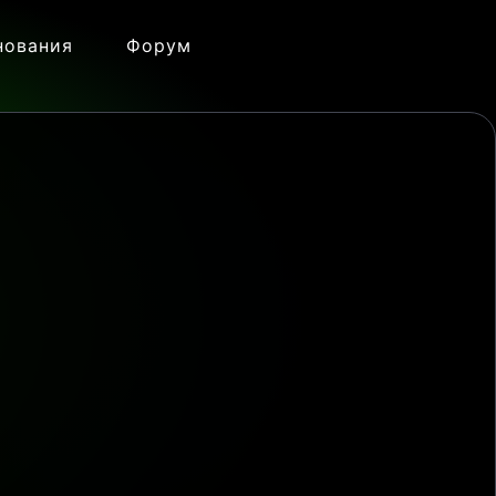
нования
Форум