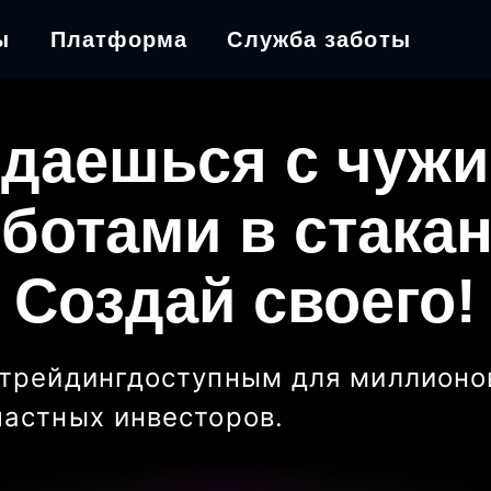
ы
Платформа
Служба заботы
даешься с чуж
ботами в стака
Создай своего!
трейдинг
доступным для миллионо
частных инвесторов
.