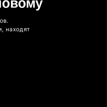
новому
ов.
, находят