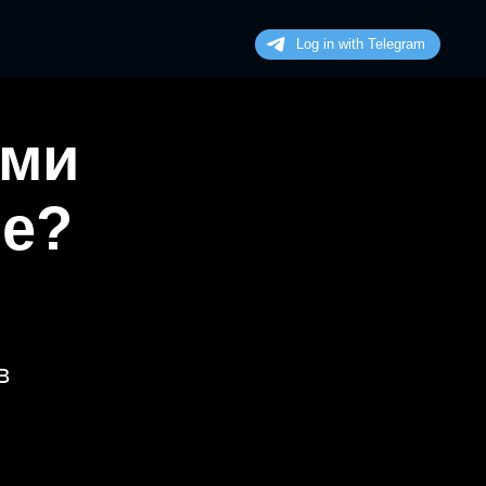
ими
не?
в