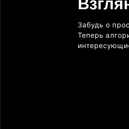
Взгля
Забудь о про
Теперь алгор
интересующие