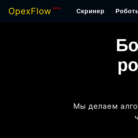
OpexFlow
βeta
Скринер
Робот
Бо
ро
Мы делаем алго