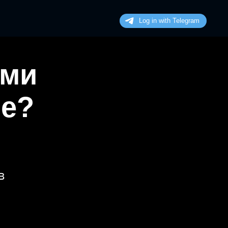
ими
не?
в