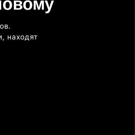
новому
ов.
, находят