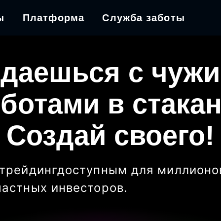
ы
Платформа
Служба заботы
даешься с чуж
ботами в стака
Создай своего!
трейдинг
доступным для миллионо
частных инвесторов
.