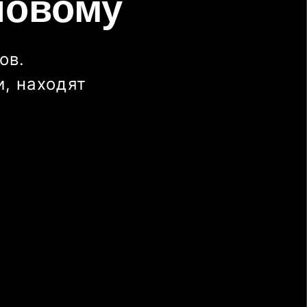
новому
ов.
, находят