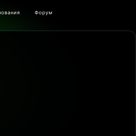
нования
Форум