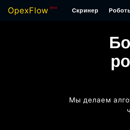
OpexFlow
βeta
Скринер
Робот
Бо
ро
Мы делаем алго