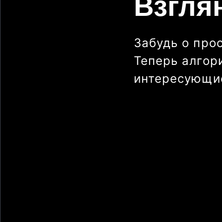
Взгля
Забудь о про
Теперь алгор
интересующие