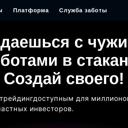
ы
Платформа
Служба заботы
даешься с чуж
ботами в стака
Создай своего!
трейдинг
доступным для миллионо
частных инвесторов
.