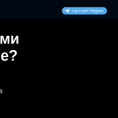
ими
не?
в