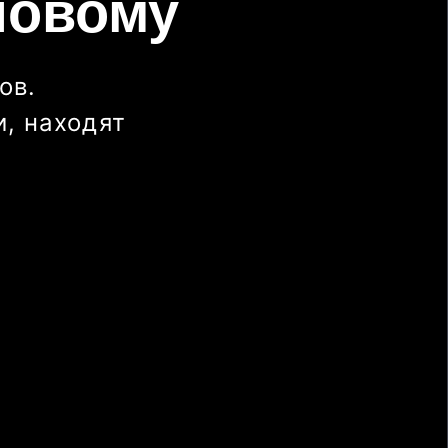
новому
ов.
, находят