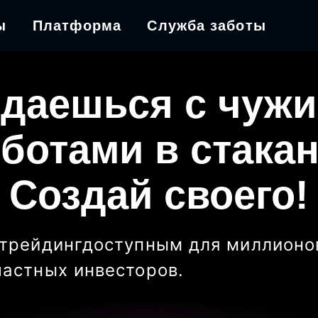
ы
Платформа
Служба заботы
даешься с чуж
ботами в стака
Создай своего!
трейдинг
доступным для миллионо
частных инвесторов
.