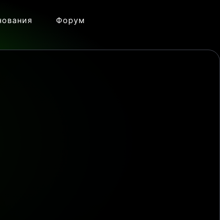
нования
Форум