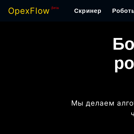
OpexFlow
βeta
Скринер
Робот
Бо
ро
Мы делаем алго