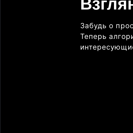
Взгля
Забудь о про
Теперь алгор
интересующие