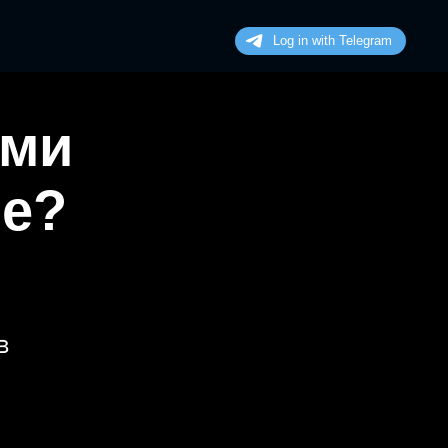
ими
не?
в