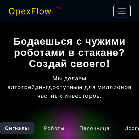
OpexFlow
βeta
Бодаешься с чужими
роботами в стакане?
Создай своего!
Мы делаем
алготрейдинг
доступным для миллионов
частных инвесторов
.
Сигналы
Роботы
Песочница
Иссл