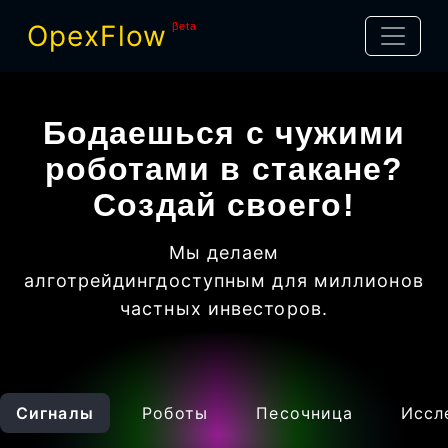
OpexFlow
βeta
Бодаешься с чужими
роботами в стакане?
Создай своего!
Мы делаем
алготрейдинг
доступным для миллионов
частных инвесторов
.
Сигналы
Роботы
Песочница
Иссл