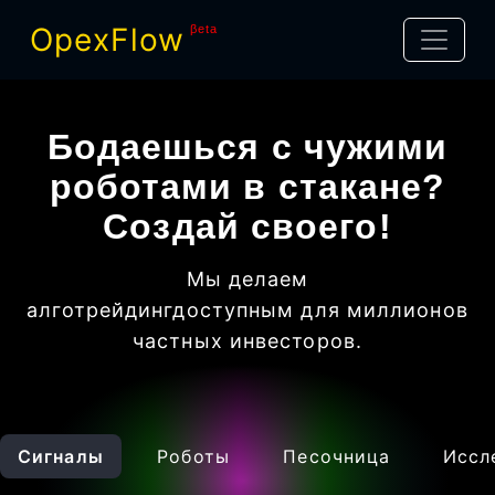
OpexFlow
βeta
Бодаешься с чужими
роботами в стакане?
Создай своего!
Мы делаем
алготрейдинг
доступным для миллионов
частных инвесторов
.
Сигналы
Роботы
Песочница
Иссл