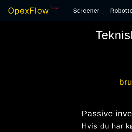
OpexFlow
βeta
Screener
Robott
Teknis
br
Passive inve
Hvis du har k