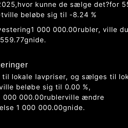
2025
,
hvor kunne de sælge det?
for
5
et
ville beløbe sig til
-9.07
%
vestering
1 000 000.00
rubler
, ville d
 315.75
gnide.
teringer
til lokale lavpriser, og sælges til lo
ville beløbe sig til
0.00
%
,
1 000 000.00
rubler
ville ændre
relse
1 000 000.00
gnide.