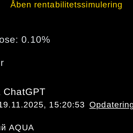
Åben rentabilitetssimulering
ose:
0.10
%
r
ra ChatGPT
19.11.2025, 15:20:53
Opdaterin
ий AQUA