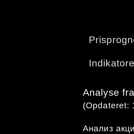
Prisprogn
Indikatore
Analyse f
(Opdateret:
Анализ акц