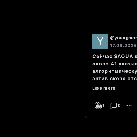
Два дня на
небольшим
@
youngmo
Легкий рос
17.06.2025
Сейчас $AQUA в
Общий выв
около 41 указы
алгоритмическу
объемы гов
актив скоро отс
неопредел
Læs mere
🐳
1
0
Позиция те