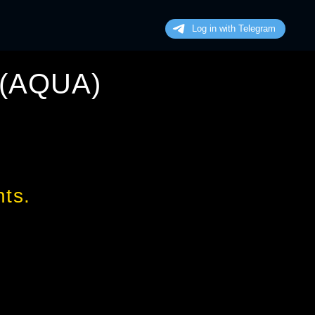
(
AQUA
)
ts.