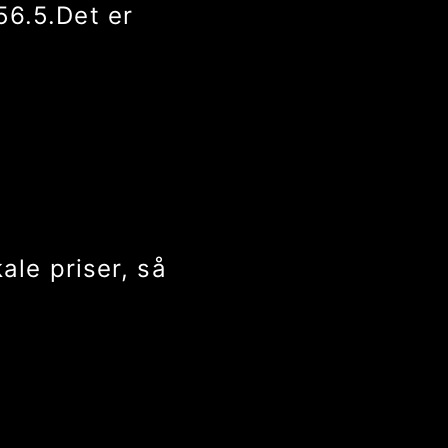
51.5
.
Det er
u
kale priser, så