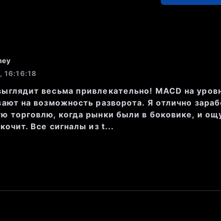
зад наблюдалось значение на уровн
и объемами по 10-30 акций.
ney
т с волной динамики вокруг 471-4
, 16:16:18
ыглядит весьма привлекательно! MACD на уровн
од:
 Отсутствие сильных движений 
вают на возможность разворота. Я отлично зараб
ю торговлю, когда рынки были в боковике, и ощ
орит о том, что актив находится в
кочит. Все сигналы из t...
енности.
ханализа