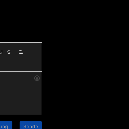
купленности 
а акций 
 с 
ning
Sende