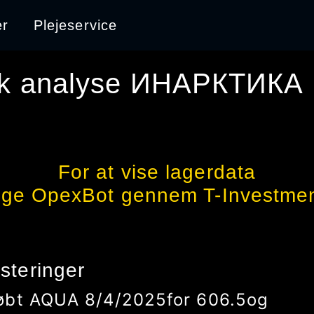
er
Plejeservice
k analyse
ИНАРКТИКА
For at vise lagerdata
uge OpexBot gennem T-Investmen
steringer
øbt
AQUA
8/4/2025
for
606.5
og