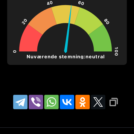
40
60
ная задолженность: 19.9 млрд RUB
питалу: 57.9)
20
80
ной объем в последние 4 недели: 
100
0
Nuværende stemning:neutral
I:
99, что указывает на возможно ме
 так как значение ниже нуля.
, что говорит о восходящем и нисхо
 равной мере, при этом отметка в