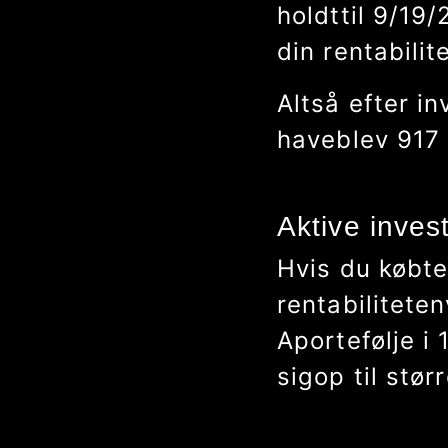
holdt
til
9/28/
din rentabilit
Altså efter in
have
blev
909
Aktive inves
Hvis du købte 
rentabiliteten
A
portefølje i
sig
op til stør