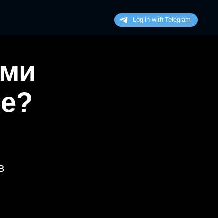
ими
не?
в