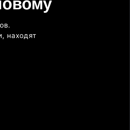
новому
ов.
, находят