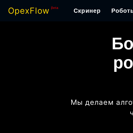
OpexFlow
βeta
Скринер
Робот
Бо
ро
Мы делаем алго