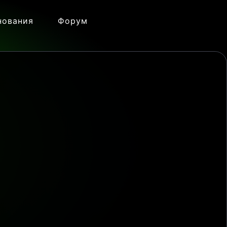
нования
Форум