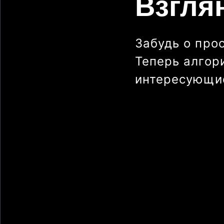
Взгля
Забудь о про
Теперь алгор
интересующие