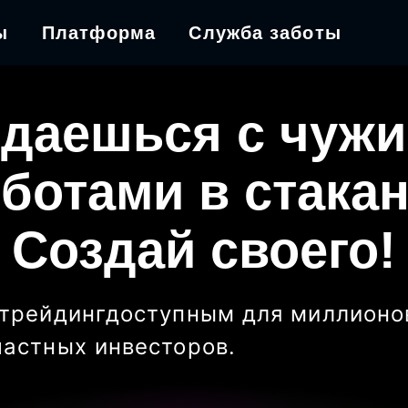
ы
Платформа
Служба заботы
даешься с чуж
ботами в стака
Создай своего!
трейдинг
доступным для миллионо
частных инвесторов
.