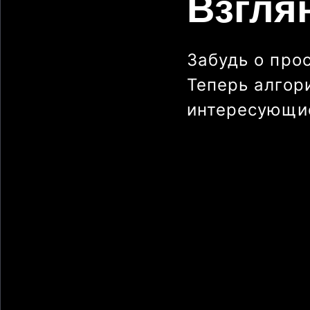
Взгля
Забудь о про
Теперь алгор
интересующие