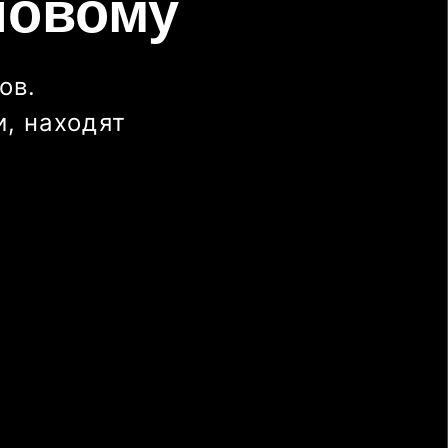
новому
ов.
, находят