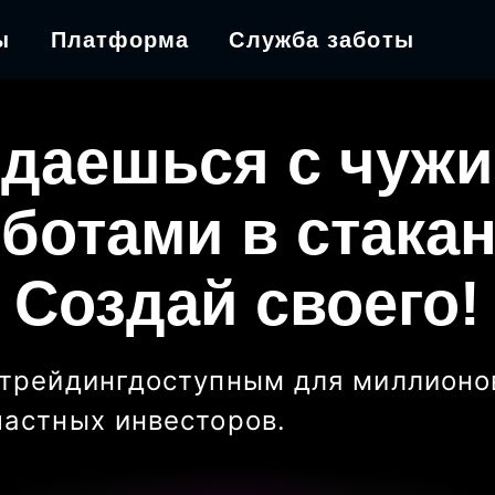
ы
Платформа
Служба заботы
даешься с чуж
ботами в стака
Создай своего!
трейдинг
доступным для миллионо
частных инвесторов
.