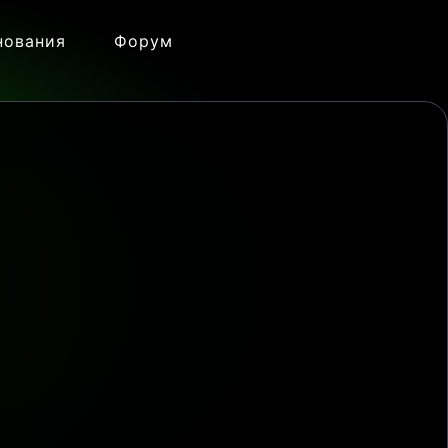
нования
Форум