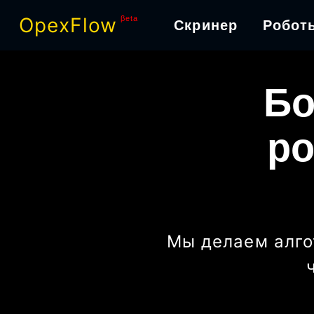
OpexFlow
βeta
Скринер
Робот
Бо
ро
Мы делаем алго