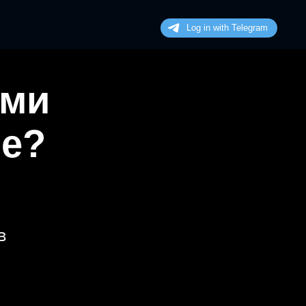
ими
не?
в