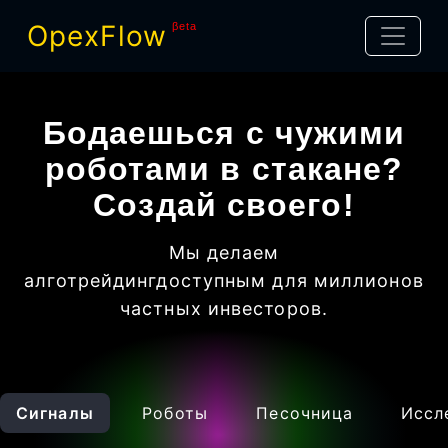
OpexFlow
βeta
Бодаешься с чужими
роботами в стакане?
Создай своего!
Мы делаем
алготрейдинг
доступным для миллионов
частных инвесторов
.
Сигналы
Роботы
Песочница
Иссл