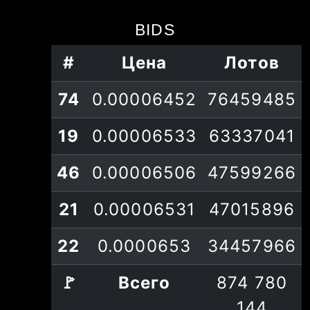
874780144
1119279663
BIDS
#
Цена
Лотов
74
0.00006452
76459485
19
0.00006533
63337041
46
0.00006506
47599266
21
0.00006531
47015896
22
0.0000653
34457966
🚩
Всего
874 780