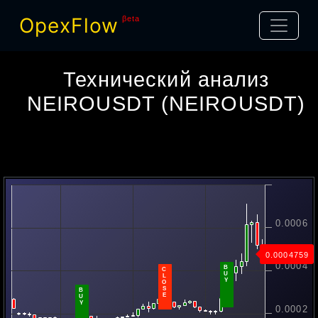
OpexFlow
βeta
Технический анализ
NEIROUSDT
(
NEIROUSDT
)
0.0006
0.00053013
0.0004
B
C
U
L
Y
O
S
B
E
U
Y
0.0002