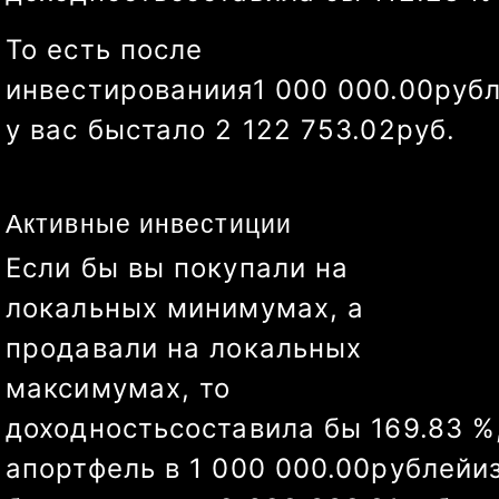
доходность
составила бы
136.46
%
То есть после
инвестированиия
1 000 000.00
руб
у вас бы
стало
2 364 646.06
руб.
Активные инвестиции
Если бы вы покупали на
локальных минимумах, а
продавали на локальных
максимумах, то
доходность
составила бы
195.83
%