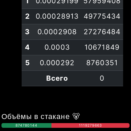
1
0.00029199
57959408
2
0.00028913
49775434
3
0.0002908
27276484
4
0.0003
10671849
5
0.000292
8760351
Всего
0
Объёмы в стакане
🐻