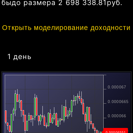
а
портфель в
1 000 000.00
рублей
и
бы
до размера
2 958 322.51
руб.
Открыть моделирование доходности
1 день
0.000067
0.0000665
0.000066