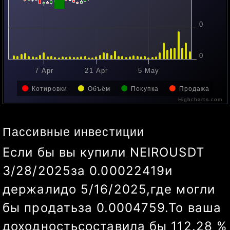
0
0
7 Apr
21 Apr
5 May
19 May
Котировки
Объём
Покупка
Продажа
Highcharts.com
Пассивные инвестиции
Если бы вы купили
NEIROUSDT
3/28/2025
за
0.00022419
и
держали
до
5/20/2025
,
где могли
бы продать
за
0.00053013
.
То
ваша