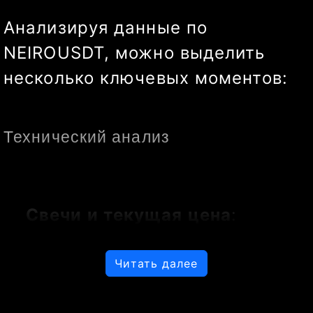
18:08:44
Обновить
)
Анализируя данные по 
NEIROUSDT, можно выделить 
несколько ключевых моментов:
Технический анализ
Свечи и текущая цена
: 
Текущая цена актива 
составляет 0.00013379. На 
Читать далее