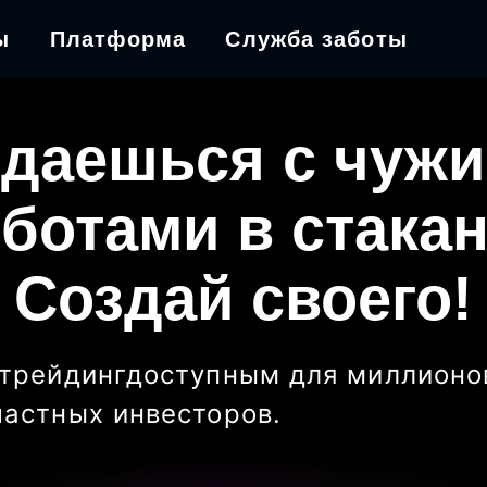
ы
Платформа
Служба заботы
даешься с чуж
ботами в стака
Создай своего!
трейдинг
доступным для миллионо
частных инвесторов
.