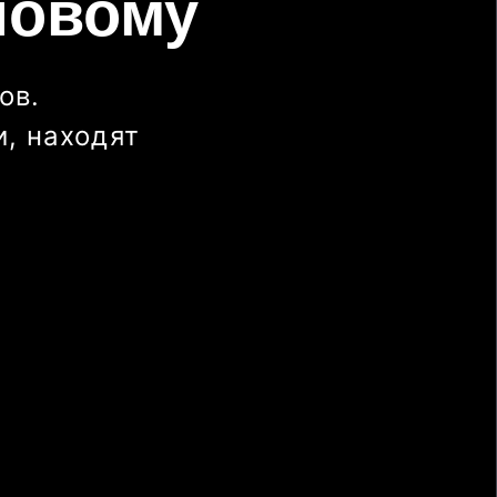
новому
ов.
, находят