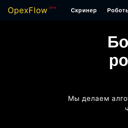
OpexFlow
βeta
Скринер
Робот
Бо
ро
Мы делаем алго