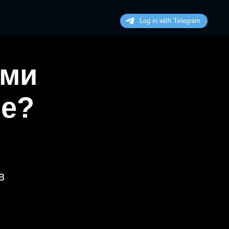
ими
не?
в