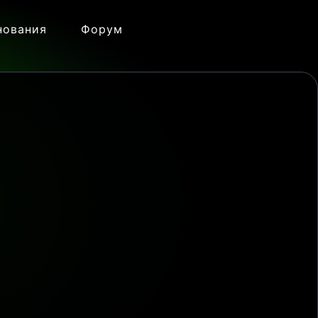
нования
Форум