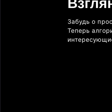
Взгля
Забудь о про
Теперь алгор
интересующие