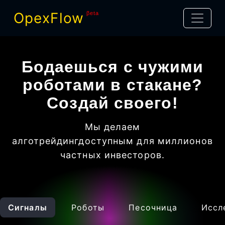
OpexFlow
βeta
Бодаешься с чужими
роботами в стакане?
Создай своего!
Мы делаем
алготрейдинг
доступным для миллионов
частных инвесторов
.
Сигналы
Роботы
Песочница
Иссл