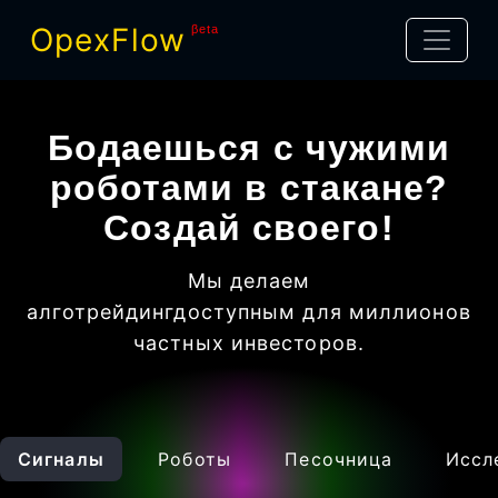
OpexFlow
βeta
Бодаешься с чужими
роботами в стакане?
Создай своего!
Мы делаем
алготрейдинг
доступным для миллионов
частных инвесторов
.
Сигналы
Роботы
Песочница
Иссл