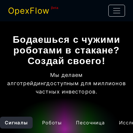
OpexFlow
βeta
Бодаешься с чужими
роботами в стакане?
Создай своего!
Мы делаем
алготрейдинг
доступным для миллионов
частных инвесторов
.
Сигналы
Роботы
Песочница
Иссл