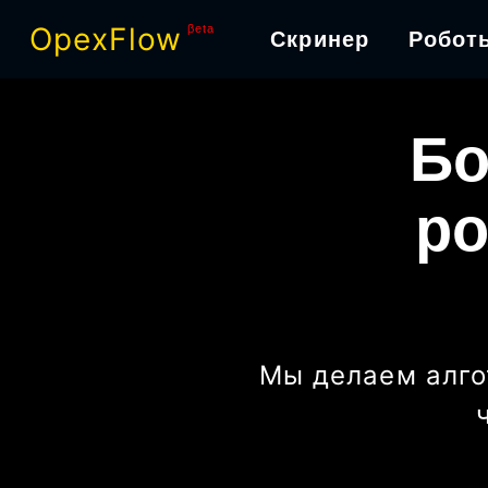
OpexFlow
βeta
Скринер
Робот
Бо
ро
Мы делаем алго