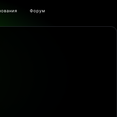
нования
Форум