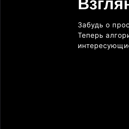
Взгля
Забудь о про
Теперь алгор
интересующие