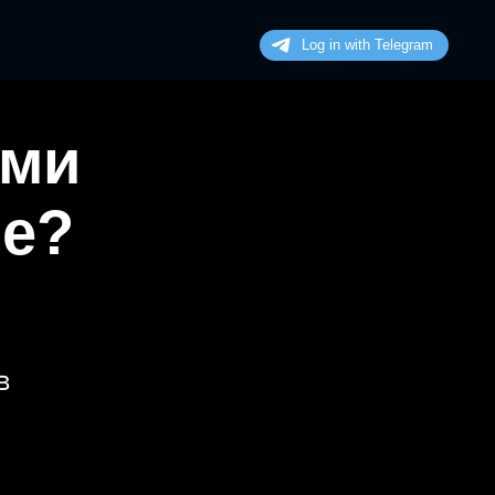
ими
не?
в