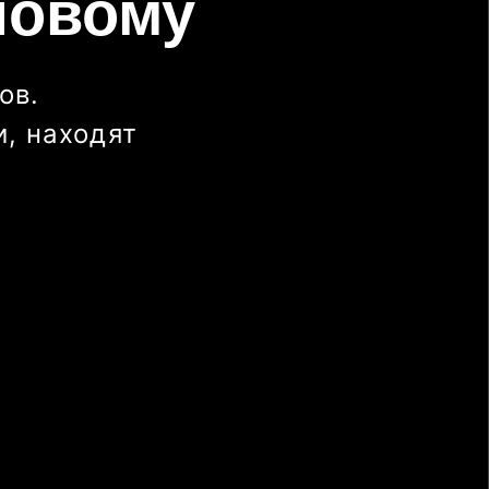
новому
ов.
, находят