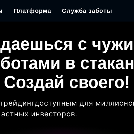
ы
Платформа
Служба заботы
даешься с чуж
ботами в стака
Создай своего!
трейдинг
доступным для миллионо
частных инвесторов
.