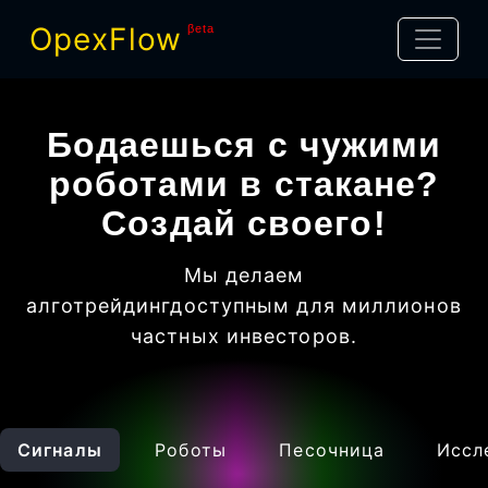
OpexFlow
βeta
Бодаешься с чужими
роботами в стакане?
Создай своего!
Мы делаем
алготрейдинг
доступным для миллионов
частных инвесторов
.
Сигналы
Роботы
Песочница
Иссл