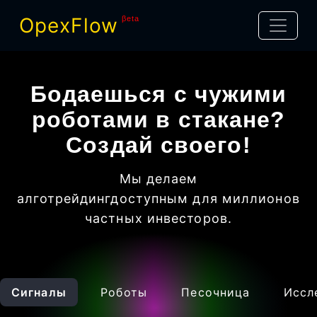
OpexFlow
βeta
Бодаешься с чужими
роботами в стакане?
Создай своего!
Мы делаем
алготрейдинг
доступным для миллионов
частных инвесторов
.
Сигналы
Роботы
Песочница
Иссл