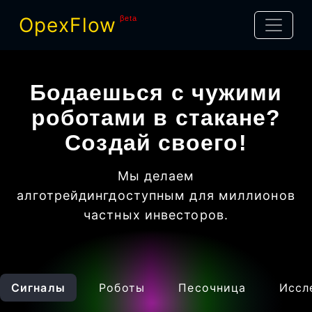
OpexFlow
βeta
Бодаешься с чужими
роботами в стакане?
Создай своего!
Мы делаем
алготрейдинг
доступным для миллионов
частных инвесторов
.
Сигналы
Роботы
Песочница
Иссл