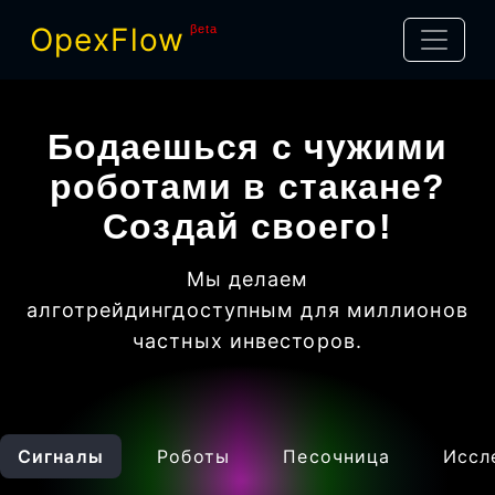
OpexFlow
βeta
Бодаешься с чужими
роботами в стакане?
Создай своего!
Мы делаем
алготрейдинг
доступным для миллионов
частных инвесторов
.
Сигналы
Роботы
Песочница
Иссл