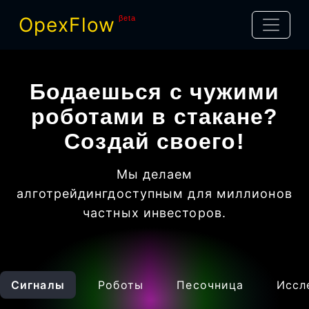
OpexFlow
βeta
Бодаешься с чужими
роботами в стакане?
Создай своего!
Мы делаем
алготрейдинг
доступным для миллионов
частных инвесторов
.
Сигналы
Роботы
Песочница
Иссл