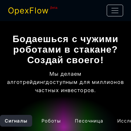
OpexFlow
βeta
Бодаешься с чужими
роботами в стакане?
Создай своего!
Мы делаем
алготрейдинг
доступным для миллионов
частных инвесторов
.
Сигналы
Роботы
Песочница
Иссл