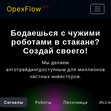
OpexFlow
βeta
Бодаешься с чужими
роботами в стакане?
Создай своего!
Мы делаем
алготрейдинг
доступным для миллионов
частных инвесторов
.
Сигналы
Роботы
Песочница
Иссл