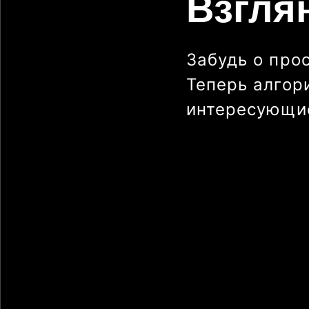
Взгля
Забудь о про
Теперь алгор
интересующие