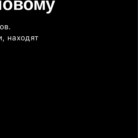
новому
ов.
, находят