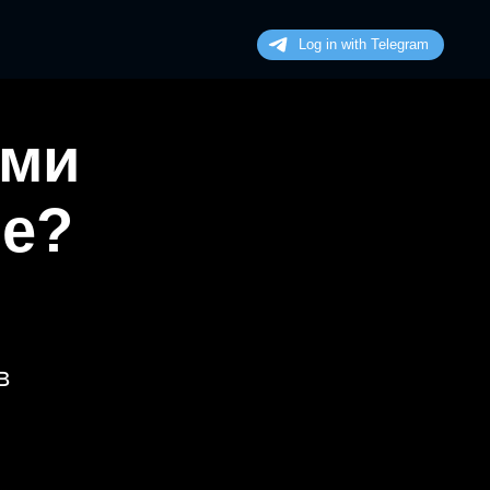
ими
не?
в