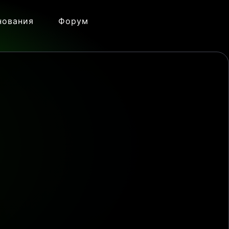
нования
Форум