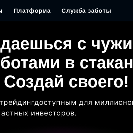
ы
Платформа
Служба заботы
даешься с чуж
ботами в стака
Создай своего!
трейдинг
доступным для миллионо
частных инвесторов
.