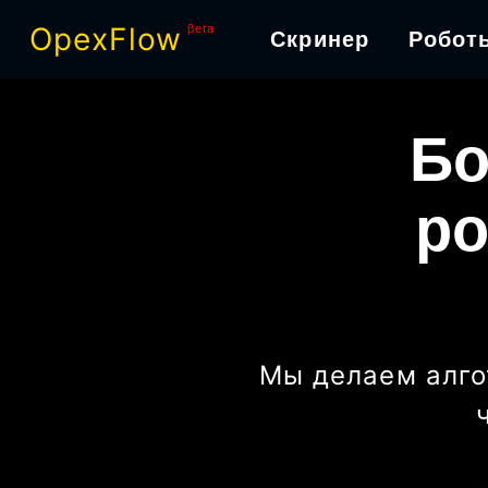
OpexFlow
βeta
Скринер
Робот
Бо
ро
Мы делаем алго